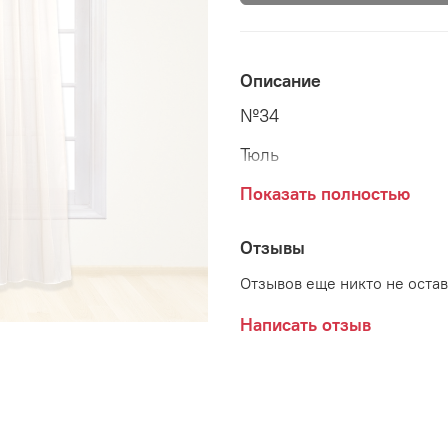
Описание
№34
Тюль
Высота - 280 см
Показать полностью
Ширина - 300 см
Отзывы
Состав - 100% п/э
Отзывов еще никто не оста
Отделка верха - гардинн
Написать отзыв