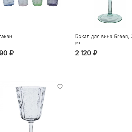
такан
Бокал для вина Green,
мл
90 ₽
2 120 ₽