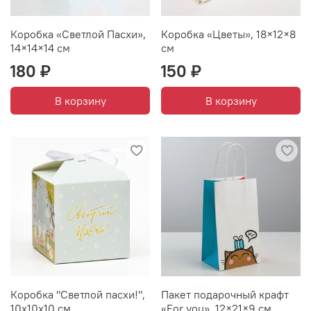
Коробка «Светлой Пасхи»,
Коробка «Цветы», 18×12×8
14×14×14 см
см
180 ₽
150 ₽
В корзину
В корзину
Коробка "Светлой пасхи!",
Пакет подарочный крафт
10х10х10 см
«For you», 12×21×9 см