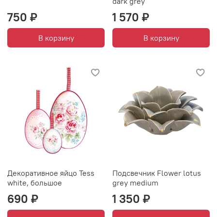
dark grey
750 ₽
1 570 ₽
В корзину
В корзину
Декоративное яйцо Tess
Подсвечник Flower lotus
white, большое
grey medium
690 ₽
1 350 ₽