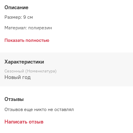
Описание
Размер: 9 см
Материал: полирезин
Страна: Бельгия
Показать полностью
Поставщик: Goodwill
Коллекция: SANTA'S CIRCUS
Характеристики
Сезонный (Номенклатура)
Новый год
Отзывы
Отзывов еще никто не оставлял
Написать отзыв