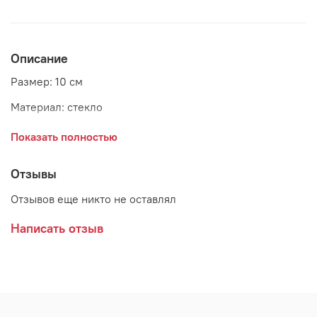
Описание
Размер: 10 см
Материал: стекло
Страна: Бельгия
Показать полностью
Поставщик: Goodwill
Отзывы
Коллекция: OPULENCE
Отзывов еще никто не оставлял
Написать отзыв