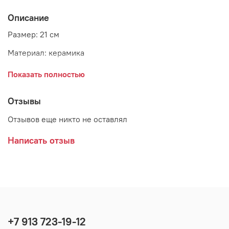
Описание
Размер: 21 см
Материал: керамика
Бренд: Laura Ashley
Показать полностью
Страна: Англия
Отзывы
Отзывов еще никто не оставлял
Изготовлено из высококачественной керамики,
отличается прочностью и изысканной отделкой.
Написать отзыв
+7 913 723-19-12