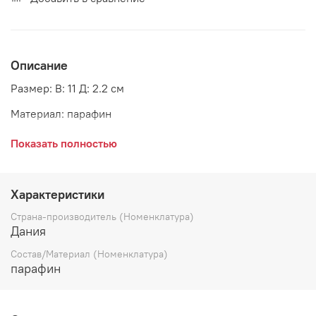
Описание
Размер: В: 11 Д: 2.2 см
Материал: парафин
Страна: Дания
Показать полностью
Поставщик: IbLaursen
Характеристики
Страна-производитель (Номенклатура)
Дания
Состав/Материал (Номенклатура)
парафин