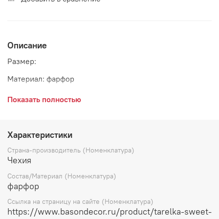
Описание
Размер:
Материал: фарфор
Цвет: белый
Показать полностью
Страна: Чехия
Бренд: Bernadotte
Характеристики
Страна-производитель (Номенклатура)
Чехия
Состав/Материал (Номенклатура)
фарфор
Ссылка на страницу на сайте (Номенклатура)
https://www.basondecor.ru/product/tarelka-sweet-