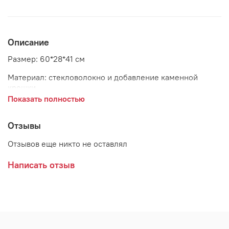
Описание
Размер: 60*28*41 см
Материал: стекловолокно и добавление каменной
крошки
Показать полностью
Цвет: песочный (Beige sandstone)
Страна: Китай
Отзывы
Отзывов еще никто не оставлял
Написать отзыв