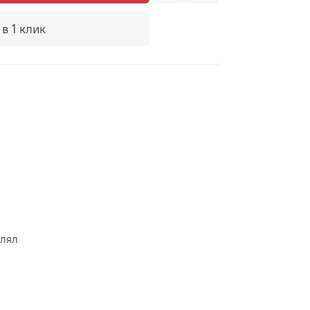
в 1 клик
лопок
влял
ая лента