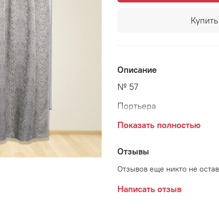
Купить 
Описание
№ 57
Портьера
Высота - 280 см
Показать полностью
Ширина - 280 см
Отзывы
Состав - 84% п/э, 16% х
Отзывов еще никто не оста
Отделка верха - гардинн
Написать отзыв