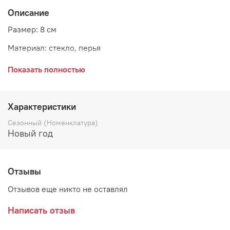
Описание
Размер: 8 см
Материал: стекло, перья
Цвет: золото
Показать полностью
Страна: Бельгия
Поставщик: Goodwill
Характеристики
Коллекция: GREAT GATSBY
Сезонный (Номенклатура)
Новый год
Отзывы
Отзывов еще никто не оставлял
Написать отзыв