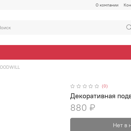
О компании
Кон
OODWILL
(0)
Декоративная подв
880 ₽
Нет в 