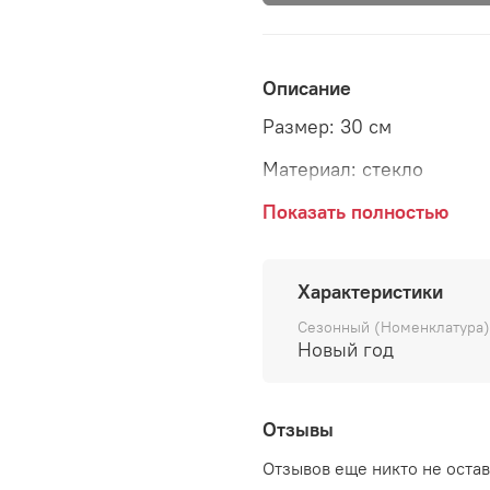
Описание
Размер: 30 см
Материал: стекло
Страна: Бельгия
Показать полностью
Поставщик: Goodwill
Характеристики
Коллекция: LOST PARAD
Сезонный (Номенклатура)
Новый год
Отзывы
Отзывов еще никто не оста