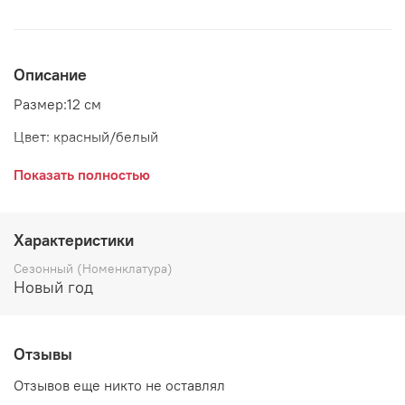
Описание
Размер:12 см
Цвет: красный/белый
Материал: стекло
Показать полностью
Страна: Бельгия
Поставщик: Goodwill
Характеристики
Коллекция: MERRY MUSHROOM MEN
Сезонный (Номенклатура)
Новый год
Отзывы
Отзывов еще никто не оставлял