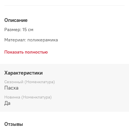
Описание
Размер: 15 см
Материал: поликерамика
Страна: Бельгия
Показать полностью
Характеристики
Сезонный (Номенклатура)
Пасха
Новинка (Номенклатура)
Да
Отзывы