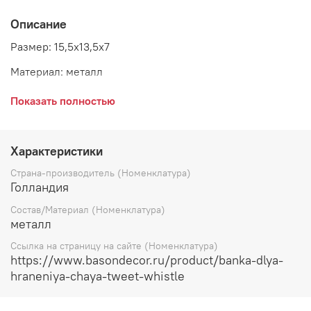
Описание
Размер: 15,5х13,5х7
Материал: металл
Страна: Голландия
Показать полностью
Бренд: Marjolein Bastin
Характеристики
Страна-производитель (Номенклатура)
Голландия
Состав/Материал (Номенклатура)
металл
Ссылка на страницу на сайте (Номенклатура)
https://www.basondecor.ru/product/banka-dlya-
hraneniya-chaya-tweet-whistle