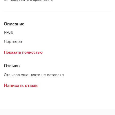
Описание
№66
Портьера
Высота - 280 см
Показать полностью
Ширина - 180 см*2 шт.
Отзывы
Состав - 100% п/э
Отзывов еще никто не оставлял
Отделка верха - гардинная лента
Написать отзыв