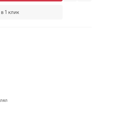
в 1 клик
влял
ая лента