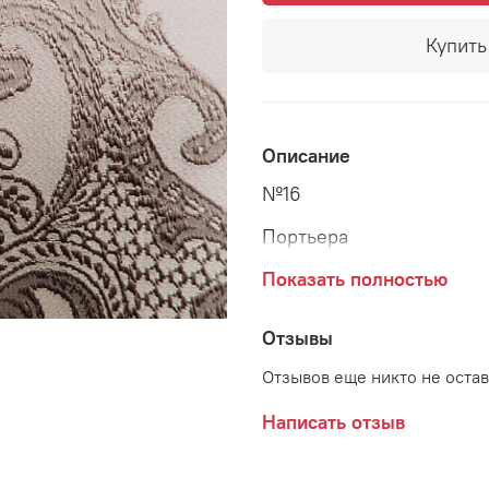
Купить 
Описание
№16
Портьера
Высота - 280 см
Показать полностью
Ширина - 180 см*2 шт.
Отзывы
Состав - 100% п/э
Отзывов еще никто не оста
Отделка верха - гардинн
Написать отзыв