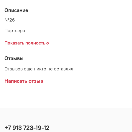
Описание
№26
Портьера
Высота - 280 см
Показать полностью
Ширина - 180 см*2 шт.
Отзывы
Состав - 100% п/э
Отзывов еще никто не оставлял
Отделка верха - гардинная лента
Написать отзыв
+7 913 723-19-12