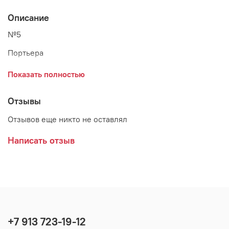
Описание
№5
Портьера
Высота - 280 см
Показать полностью
Ширина - 180 см*2 шт.
Отзывы
Состав - 100% п/э
Отзывов еще никто не оставлял
Отделка верха - гардинная лента
Написать отзыв
+7 913 723-19-12