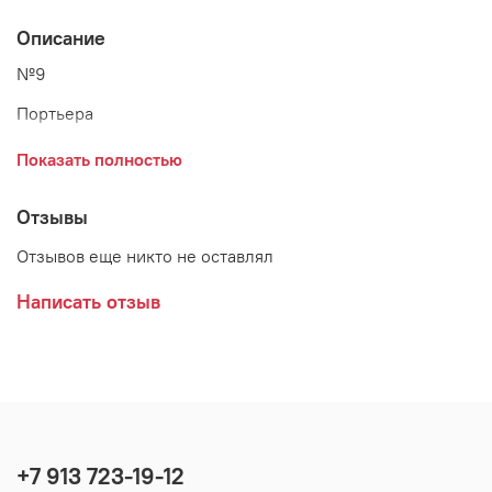
Описание
№9
Портьера
Высота - 280 см
Показать полностью
Ширина - 180 см*2 шт.
Отзывы
Состав - 100% п/э
Отзывов еще никто не оставлял
Отделка верха - гардинная лента
Написать отзыв
+7 913 723-19-12