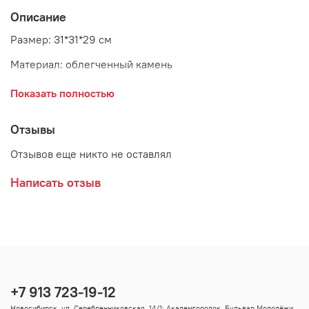
Описание
Размер: 31*31*29 см
Материал: облегченный камень
Цвет: песочный
Показать полностью
Страна: Китай
Отзывы
Отзывов еще никто не оставлял
Написать отзыв
+7 913 723-19-12
Новосибирск, ул. Серебренниковская, 14/1; Академгородок, Бульвар Молодёжи,