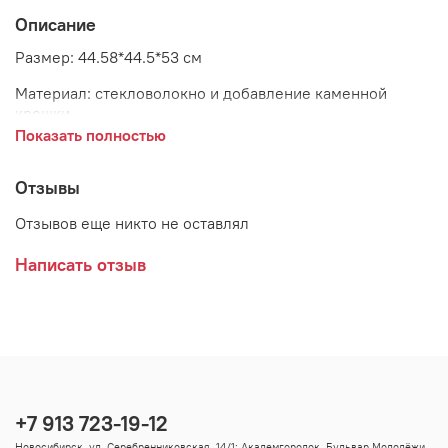
Описание
Размер: 44.58*44.5*53 см
Материал: стекловолокно и добавление каменной
крошки
Показать полностью
Цвет: серый с зеленоватым оттенком
Страна: Китай
Отзывы
Отзывов еще никто не оставлял
Написать отзыв
+7 913 723-19-12
Новосибирск, ул. Серебренниковская, 14/1; Академгородок, Бульвар Молодёжи,