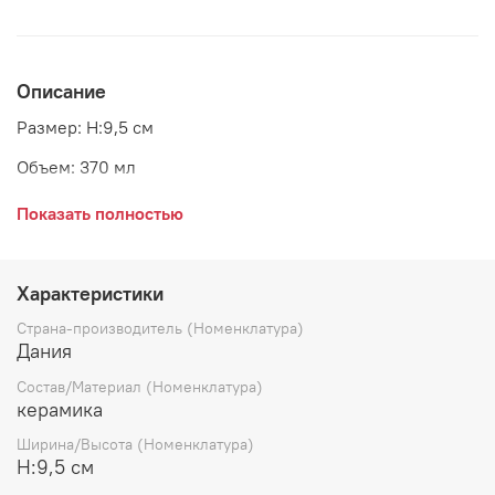
Описание
Размер: H:9,5 см
Объем: 370 мл
Материал: керамика
Показать полностью
Страна: Дания
Производитель: GreenGate
Характеристики
Страна-производитель (Номенклатура)
Дания
Состав/Материал (Номенклатура)
керамика
Ширина/Высота (Номенклатура)
H:9,5 см