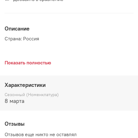
Описание
Страна: Россия
Подушка с креативным дизайном декорирована черно-
Показать полностью
белым рисунком, нанесенным при помощи фотопечати.
Основа подушки красного или пепельно-розового цвета
прекрасно контрастирует с изображением, делая его
Характеристики
выразительным.
Сезонный (Номенклатура)
8 марта
Отзывы
Отзывов еще никто не оставлял