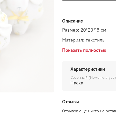
Описание
Размер: 20*20*18 см
Материал: текстиль
Страна: Россия
Показать полностью
Характеристики
Сезонный (Номенклатура)
Милая и нежная игрушка 
Пасха
волшебства. Выполнена 
белоснежного цвета с м
украшена желтым бантом
Отзывы
разных размеров.
Отзывов еще никто не оста