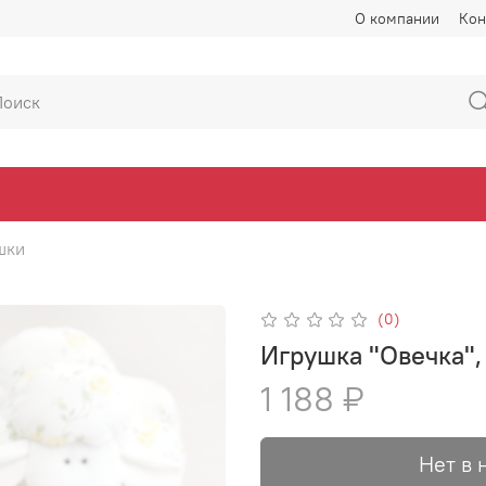
О компании
Кон
шки
(0)
Игрушка "Овечка",
1 188 ₽
Нет в 