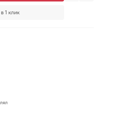
в 1 клик
влял