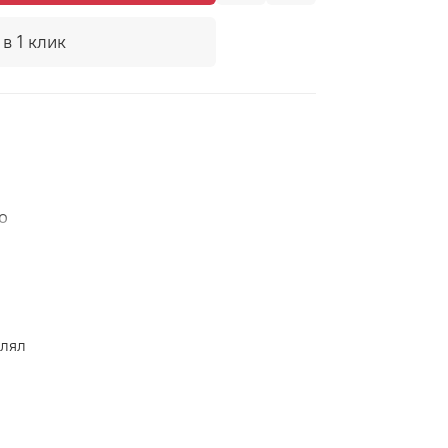
в 1 клик
о
влял
м корпусе, украшенном узором, на
здаст атмосферу тепла и уюта в
днем подчеркнет утонченный вкус и
ость дизайна и натуральные