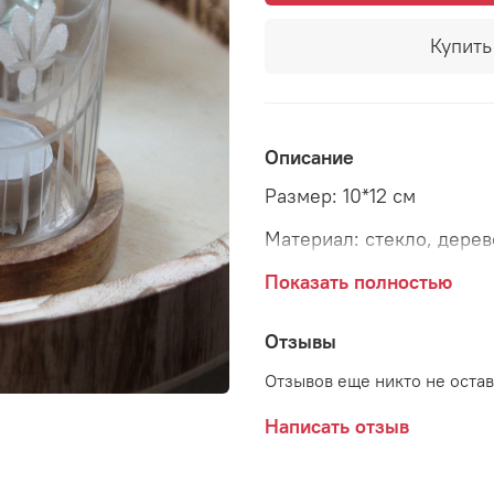
Купить 
Описание
Размер: 10*12 см
Материал: стекло, дерев
Страна: Германия
Показать полностью
Отзывы
Отзывов еще никто не оста
Подсвечник в стеклянно
Написать отзыв
деревянной подставке со
вашем доме вечером, а 
чувство стиля. Лаконичн