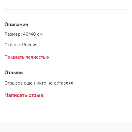
Описание
Размер: 40*40 см
Страна: Россия
Показать полностью
Подушка с очень нежным дизайном. Лицевая часть
подушки белого цвета украшена цветочным витиеватым
Отзывы
рисунком. Края подушки нежного розового цвета
Отзывов еще никто не оставлял
декорированы небольшими складками.
Написать отзыв