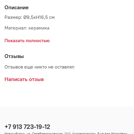
Описание
Размер: Ø9,5xH16,5 см
Материал: керамика
Цвет: золото
Показать полностью
Страна: Дания
Отзывы
Бренд: Blomingville
Отзывов еще никто не оставлял
Написать отзыв
+7 913 723-19-12
Новосибирск, ул. Серебренниковская, 14/1; Академгородок, Бульвар Молодёжи,