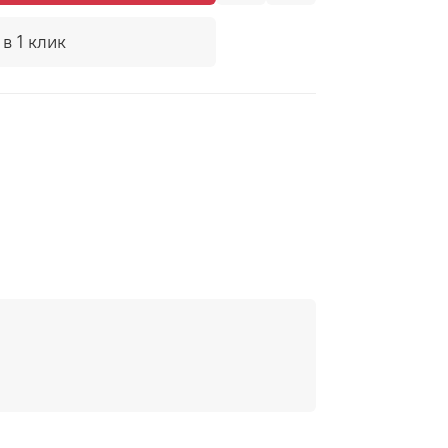
в 1 клик
а