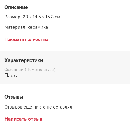
Описание
Размер: 20 x 14.5 x 15.3 см
Материал: керамика
Страна: Бельгия
Показать полностью
Банка станет прекрасным украшением стола, подойдет
Характеристики
для хранения сахара, соли, или же любимых сладостей.
Сезонный (Номенклатура)
Выполнена из керамики.
Пасха
Отзывы
Отзывов еще никто не оставлял
Написать отзыв