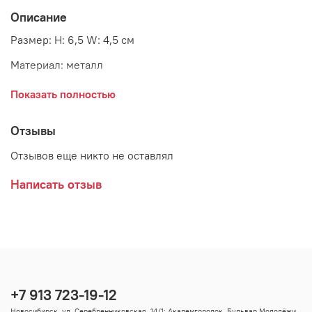
Описание
Размер: H: 6,5 W: 4,5 см
Материал: металл
Страна: Дания
Показать полностью
Поставщик: Ib Laursen
Отзывы
Отзывов еще никто не оставлял
Написать отзыв
+7 913 723-19-12
Новосибирск, ул. Серебренниковская, 14/1; Академгородок, Бульвар Молодёжи,