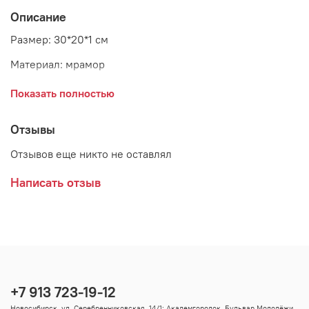
Описание
Размер: 30*20*1 см
Материал: мрамор
Страна: Дания
Показать полностью
Поставщик: Bloomingville
Отзывы
Отзывов еще никто не оставлял
Написать отзыв
+7 913 723-19-12
Новосибирск, ул. Серебренниковская, 14/1; Академгородок, Бульвар Молодёжи,