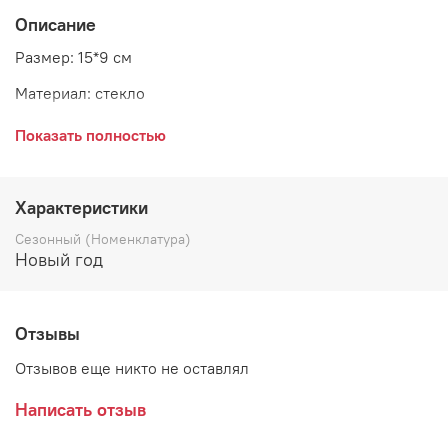
Описание
Размер: 15*9 см
Материал: стекло
Страна: Бельгия
Показать полностью
Бокал сочетает в себе красное и прозрачное стекло, что
Характеристики
выделяет его из общей массы посуды. Идеальный
Сезонный (Номенклатура)
вариант для тех, кто хочет сделать праздничный ужин
Новый год
особенным и запоминающимся. Изысканный дизайн
бокала поможет в полной мере насладиться любимым
напитком.
Отзывы
Отзывов еще никто не оставлял
Написать отзыв