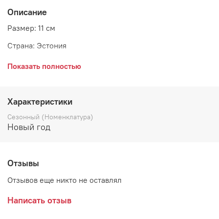
Описание
Размер: 11 см
Страна: Эстония
Показать полностью
Оригинальная подвеска может быть использована в
качестве елочной игрушки и послужит украшением
новогоднего интерьера. Шар имеет глянцевую
Характеристики
поверхность, на которой изображена синица на ветке.
Сезонный (Номенклатура)
Такой теплый дизайн добавит интерьеру
Новый год
неповторимости, а его обитателям душевной гармонии.
Отзывы
Отзывов еще никто не оставлял
Написать отзыв