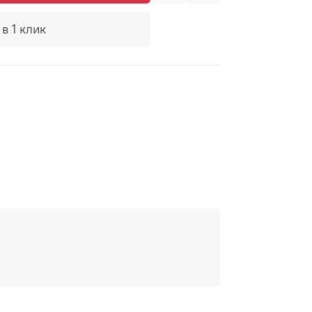
в 1 клик
ого цвета декорирован золотистым
здаст особенную атмосферу тепла и
напомнит о заветных моментах
ерпением открывали коробку с
..