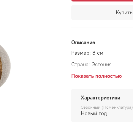
Купить 
Описание
Размер: 8 см
Страна: Эстония
Показать полностью
Корпус подвески молочн
узором. Елочный шар со
Характеристики
радости в вашем доме, 
Сезонный (Номенклатура)
детства, когда мы с нет
Новый год
новогодними игрушками.