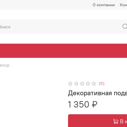
О компании
Кон
екор
(0)
Декоративная под
1 350 ₽
В 