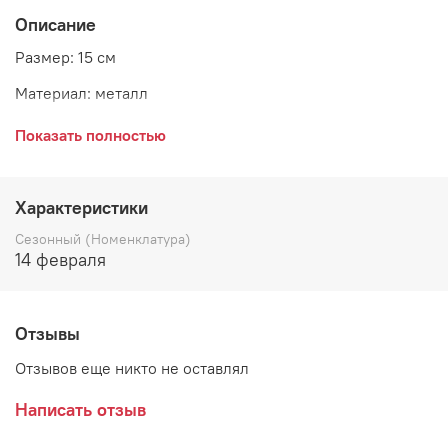
Описание
Размер: 15 см
Материал: металл
Страна: Эстония
Показать полностью
Украшение отражает современное видение автора,
Характеристики
поэтому бант выполнен из тонких металлических
Сезонный (Номенклатура)
прутьев. Если Ваш интерьер - это сочетание
14 февраля
неординарных вещей, то декоративная подвеска «Бант»
будет прекрасным пополнением коллекции.
Отзывы
Отзывов еще никто не оставлял
Написать отзыв