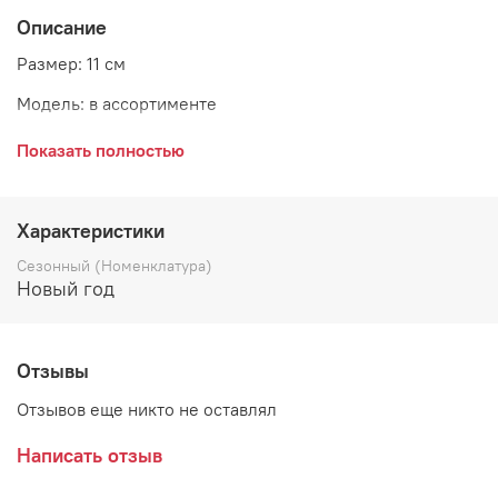
Описание
Размер: 11 см
Модель: в ассортименте
Страна: Эстония
Показать полностью
Украшение, в котором продумана каждая деталь и
Характеристики
каждая мелочь. Такие авторские зарисовки унесут Вас в
Сезонный (Номенклатура)
свое детство, а интерьер сделают неповторимым. Вы
Новый год
можете собрать целую серию подвесок «дети играют».
Материал подвески – пластик, а значит, она не
разобьется и не сломается.
Отзывы
Отзывов еще никто не оставлял
Написать отзыв