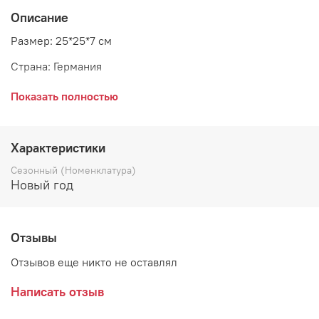
Описание
Размер: 25*25*7 см
Страна: Германия
Показать полностью
Красочный венок – сочетание вкуснейших плодов
осени. Яблоки и ягоды с удовольствием украсят двери
вашего гостеприимного дома.
Характеристики
Сезонный (Номенклатура)
Новый год
Отзывы
Отзывов еще никто не оставлял
Написать отзыв