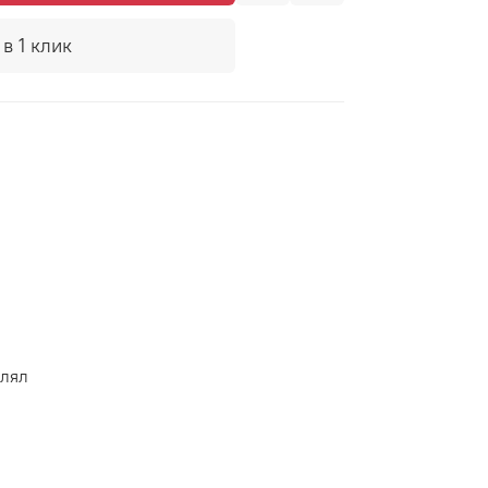
в 1 клик
e
влял