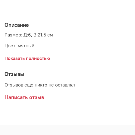
Описание
Размер: Д:6, В:21.5 см
Цвет: мятный
Материал: дерево
Показать полностью
Страна: Дания
Отзывы
Поставщик: Bloomingville
Отзывов еще никто не оставлял
Написать отзыв