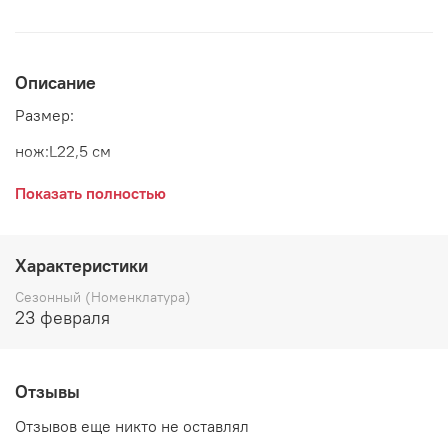
Описание
Размер:
нож:L22,5 см
вилка:L20 см
Показать полностью
ложка столовая:L19,4 см
десертная ложка:L14,5 см
Характеристики
Цвет: черный
Сезонный (Номенклатура)
23 февраля
Материал: нержавеющая сталь
Страна: Дания
Отзывы
Бренд: Blomingville
Отзывов еще никто не оставлял