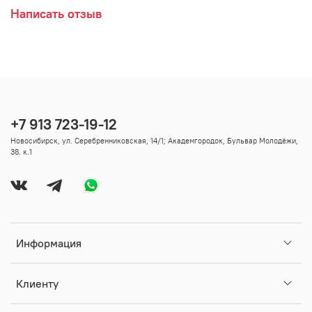
Написать отзыв
Посудомоечная машина: Нет
Жаропрочный: Нет
Микроволновая печь: Нет
Употребление пищи: Да
+7 913 723-19-12
Новосибирск, ул. Серебренниковская, 14/1; Академгородок, Бульвар Молодёжи,
38. к.1
Информация
Клиенту