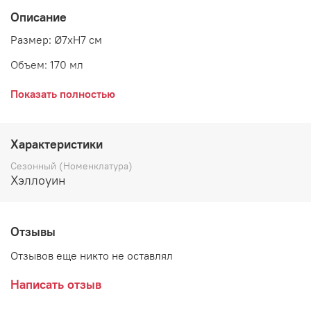
Описание
Размер: Ø7xH7 см
Объем: 170 мл
Материал: керамика
Показать полностью
Страна: Дания
Поставщик: Bloomingville
Характеристики
Сезонный (Номенклатура)
Хэллоуин
Отзывы
Отзывов еще никто не оставлял
Написать отзыв