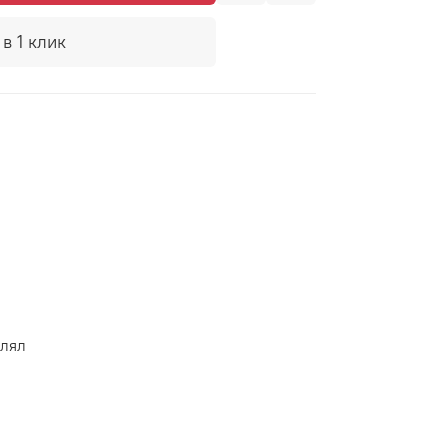
в 1 клик
e
влял