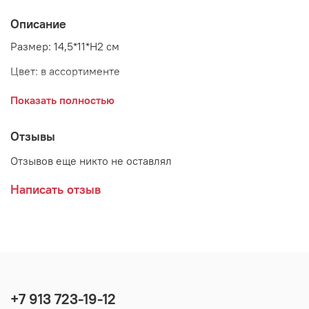
Описание
Размер: 14,5*11*Н2 см
Цвет: в ассортименте
Материал: керамика
Показать полностью
Страна: Дания
Отзывы
Поставщик: Bloomingville
Отзывов еще никто не оставлял
Написать отзыв
Цена указана за 1 единицу товара. На фото
представлены возможные модели изделия.
+7 913 723-19-12