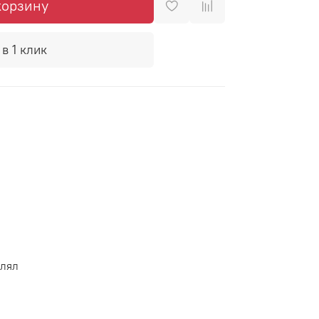
корзину
в 1 клик
влял