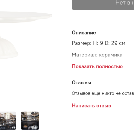
Нет в 
Описание
Размер: H: 9 D: 29 см
Материал: керамика
Страна: Дания
Показать полностью
Поставщик: Ib Laursen
Отзывы
Отзывов еще никто не оста
Написать отзыв