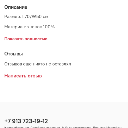
Описание
Размер: L70/W50 см
Материал: хлопок 100%
Страна: Дания
Показать полностью
Поставщик: CHIC ANTIQUE
Отзывы
Отзывов еще никто не оставлял
Написать отзыв
+7 913 723-19-12
Новосибирск, ул. Серебренниковская, 14/1; Академгородок, Бульвар Молодёжи,