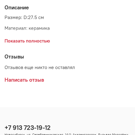
Описание
Размер: D:27.5 см
Материал: керамика
Страна: Дания
Показать полностью
Производитель: GreenGate
Отзывы
Отзывов еще никто не оставлял
Написать отзыв
+7 913 723-19-12
Новосибирск, ул. Серебренниковская, 14/1; Академгородок, Бульвар Молодёжи,